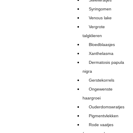
Steelwratjes
Syringomen
Venous lake
Vergrote
talgklieren
Bloedblaasjes
Xanthelasma
Dermatosis papula
nigra
Gerstekorrels
Ongewenste
haargroei
Ouderdomswratjes
Pigmentvlekken
Rode vaatjes