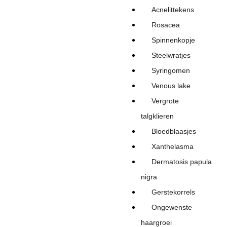
Acnelittekens
Rosacea
Spinnenkopje
Steelwratjes
Syringomen
Venous lake
Vergrote
talgklieren
Bloedblaasjes
Xanthelasma
Dermatosis papula
nigra
Gerstekorrels
Ongewenste
haargroei